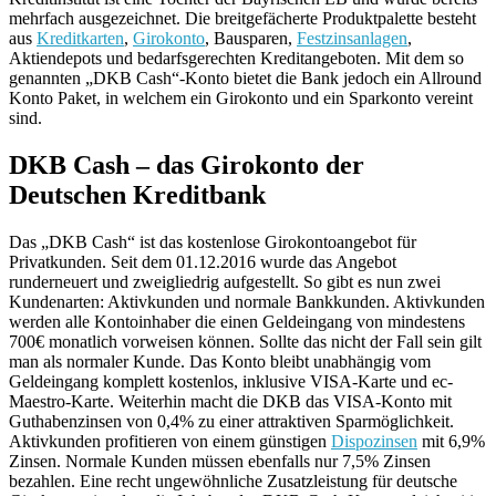
mehrfach ausgezeichnet. Die breitgefächerte Produktpalette besteht
aus
Kreditkarten
,
Girokonto
, Bausparen,
Festzinsanlagen
,
Aktiendepots und bedarfsgerechten Kreditangeboten. Mit dem so
genannten „DKB Cash“-Konto bietet die Bank jedoch ein Allround
Konto Paket, in welchem ein Girokonto und ein Sparkonto vereint
sind.
DKB Cash – das Girokonto der
Deutschen Kreditbank
Das „DKB Cash“ ist das kostenlose Girokontoangebot für
Privatkunden. Seit dem 01.12.2016 wurde das Angebot
runderneuert und zweigliedrig aufgestellt. So gibt es nun zwei
Kundenarten: Aktivkunden und normale Bankkunden. Aktivkunden
werden alle Kontoinhaber die einen Geldeingang von mindestens
700€ monatlich vorweisen können. Sollte das nicht der Fall sein gilt
man als normaler Kunde. Das Konto bleibt unabhängig vom
Geldeingang komplett kostenlos, inklusive VISA-Karte und ec-
Maestro-Karte. Weiterhin macht die DKB das VISA-Konto mit
Guthabenzinsen von 0,4% zu einer attraktiven Sparmöglichkeit.
Aktivkunden profitieren von einem günstigen
Dispozinsen
mit 6,9%
Zinsen. Normale Kunden müssen ebenfalls nur 7,5% Zinsen
bezahlen. Eine recht ungewöhnliche Zusatzleistung für deutsche