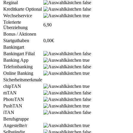
Reginal
Kreditkarte Optional
Wechselservice
Tolerierte
6,90
Überziehung
Bonus / Aktionen
Startguthaben
0,00€
Bankingart
Bankingart Filial
Banking App
Telefonbanking
Online Banking
Sicherheitsmerkmale
chipTAN
mTAN
PhotoTAN
PushTAN
iTAN
Berufsgruppe
Angestellte/r
Selbständig