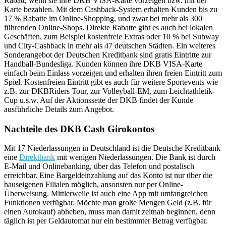
Rabatt, wenn sie ihre DKB VISA-Karte vorzeigen bzw. mit der
Karte bezahlen. Mit dem Cashback-System erhalten Kunden bis zu
17 % Rabatte im Online-Shopping, und zwar bei mehr als 300
führenden Online-Shops. Direkte Rabatte gibt es auch bei lokalen
Geschäften, zum Beispiel kostenfreie Extras oder 10 % bei Subway
und City-Cashback in mehr als 47 deutschen Städten. Ein weiteres
Sonderangebot der Deutschen Kreditbank sind gratis Eintritte zur
Handball-Bundesliga. Kunden können ihre DKB VISA-Karte
einfach beim Einlass vorzeigen und erhalten ihren freien Eintritt zum
Spiel. Kostenfreien Eintritt gibt es auch für weitere Sportevents wie
z.B. zur DKBRiders Tour, zur Volleyball-EM, zum Leichtathletik-
Cup u.s.w. Auf der Aktionsseite der DKB findet der Kunde
ausführliche Details zum Angebot.
Nachteile des DKB Cash Girokontos
Mit 17 Niederlassungen in Deutschland ist die Deutsche Kreditbank
eine
Direktbank
mit wenigen Niederlassungen. Die Bank ist durch
E-Mail und Onlinebanking, über das Telefon und postalisch
erreichbar. Eine Bargeldeinzahlung auf das Konto ist nur über die
hauseigenen Filialen möglich, ansonsten nur per Online-
Überweisung. Mittlerweile ist auch eine App mit umfangreichen
Funktionen verfügbar. Möchte man große Mengen Geld (z.B. für
einen Autokauf) abheben, muss man damit zeitnah beginnen, denn
täglich ist per Geldautomat nur ein bestimmter Betrag verfügbar.