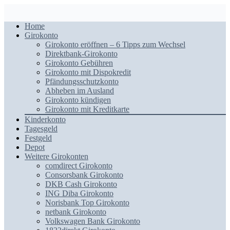
Home
Girokonto
Girokonto eröffnen – 6 Tipps zum Wechsel
Direktbank-Girokonto
Girokonto Gebühren
Girokonto mit Dispokredit
Pfändungsschutzkonto
Abheben im Ausland
Girokonto kündigen
Girokonto mit Kreditkarte
Kinderkonto
Tagesgeld
Festgeld
Depot
Weitere Girokonten
comdirect Girokonto
Consorsbank Girokonto
DKB Cash Girokonto
ING Diba Girokonto
Norisbank Top Girokonto
netbank Girokonto
Volkswagen Bank Girokonto