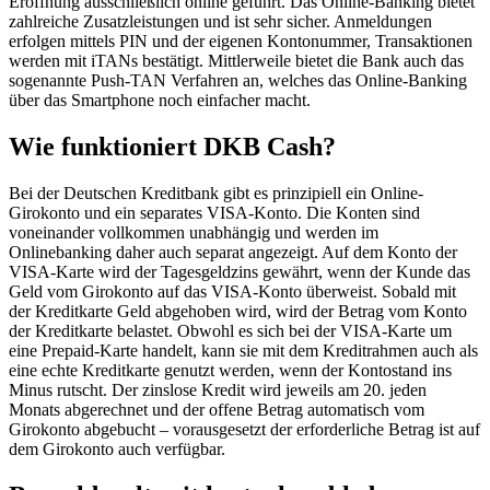
Eröffnung ausschließlich online geführt. Das Online-Banking bietet
zahlreiche Zusatzleistungen und ist sehr sicher. Anmeldungen
erfolgen mittels PIN und der eigenen Kontonummer, Transaktionen
werden mit iTANs bestätigt. Mittlerweile bietet die Bank auch das
sogenannte Push-TAN Verfahren an, welches das Online-Banking
über das Smartphone noch einfacher macht.
Wie funktioniert DKB Cash?
Bei der Deutschen Kreditbank gibt es prinzipiell ein Online-
Girokonto und ein separates VISA-Konto. Die Konten sind
voneinander vollkommen unabhängig und werden im
Onlinebanking daher auch separat angezeigt. Auf dem Konto der
VISA-Karte wird der Tagesgeldzins gewährt, wenn der Kunde das
Geld vom Girokonto auf das VISA-Konto überweist. Sobald mit
der Kreditkarte Geld abgehoben wird, wird der Betrag vom Konto
der Kreditkarte belastet. Obwohl es sich bei der VISA-Karte um
eine Prepaid-Karte handelt, kann sie mit dem Kreditrahmen auch als
eine echte Kreditkarte genutzt werden, wenn der Kontostand ins
Minus rutscht. Der zinslose Kredit wird jeweils am 20. jeden
Monats abgerechnet und der offene Betrag automatisch vom
Girokonto abgebucht – vorausgesetzt der erforderliche Betrag ist auf
dem Girokonto auch verfügbar.