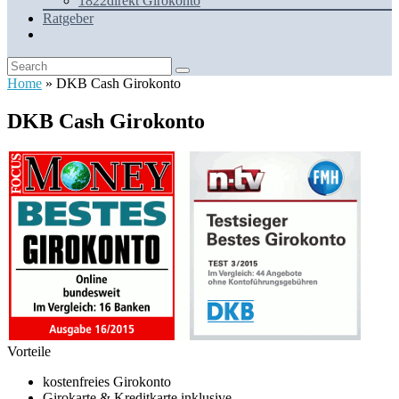
1822direkt Girokonto
Ratgeber
Home
»
DKB Cash Girokonto
DKB Cash Girokonto
Vorteile
kostenfreies Girokonto
Girokarte & Kreditkarte inklusive