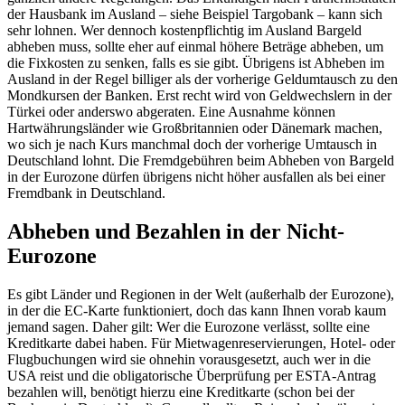
der Hausbank im Ausland – siehe Beispiel Targobank – kann sich
sehr lohnen. Wer dennoch kostenpflichtig im Ausland Bargeld
abheben muss, sollte eher auf einmal höhere Beträge abheben, um
die Fixkosten zu senken, falls es sie gibt. Übrigens ist Abheben im
Ausland in der Regel billiger als der vorherige Geldumtausch zu den
Mondkursen der Banken. Erst recht wird von Geldwechslern in der
Türkei oder anderswo abgeraten. Eine Ausnahme können
Hartwährungsländer wie Großbritannien oder Dänemark machen,
wo sich je nach Kurs manchmal doch der vorherige Umtausch in
Deutschland lohnt. Die Fremdgebühren beim Abheben von Bargeld
in der Eurozone dürfen übrigens nicht höher ausfallen als bei einer
Fremdbank in Deutschland.
Abheben und Bezahlen in der Nicht-
Eurozone
Es gibt Länder und Regionen in der Welt (außerhalb der Eurozone),
in der die EC-Karte funktioniert, doch das kann Ihnen vorab kaum
jemand sagen. Daher gilt: Wer die Eurozone verlässt, sollte eine
Kreditkarte dabei haben. Für Mietwagenreservierungen, Hotel- oder
Flugbuchungen wird sie ohnehin vorausgesetzt, auch wer in die
USA reist und die obligatorische Überprüfung per ESTA-Antrag
bezahlen will, benötigt hierzu eine Kreditkarte (schon bei der