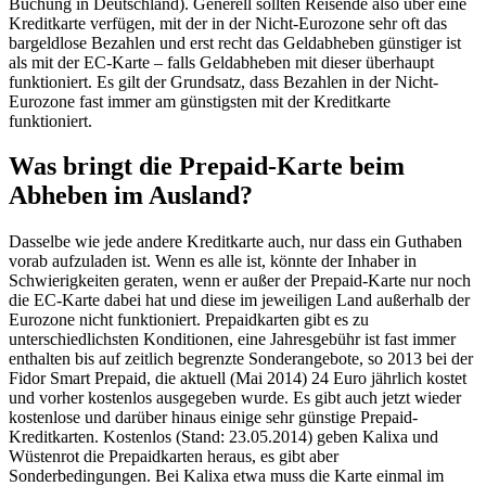
Buchung in Deutschland). Generell sollten Reisende also über eine
Kreditkarte verfügen, mit der in der Nicht-Eurozone sehr oft das
bargeldlose Bezahlen und erst recht das Geldabheben günstiger ist
als mit der EC-Karte – falls Geldabheben mit dieser überhaupt
funktioniert. Es gilt der Grundsatz, dass Bezahlen in der Nicht-
Eurozone fast immer am günstigsten mit der Kreditkarte
funktioniert.
Was bringt die Prepaid-Karte beim
Abheben im Ausland?
Dasselbe wie jede andere Kreditkarte auch, nur dass ein Guthaben
vorab aufzuladen ist. Wenn es alle ist, könnte der Inhaber in
Schwierigkeiten geraten, wenn er außer der Prepaid-Karte nur noch
die EC-Karte dabei hat und diese im jeweiligen Land außerhalb der
Eurozone nicht funktioniert. Prepaidkarten gibt es zu
unterschiedlichsten Konditionen, eine Jahresgebühr ist fast immer
enthalten bis auf zeitlich begrenzte Sonderangebote, so 2013 bei der
Fidor Smart Prepaid, die aktuell (Mai 2014) 24 Euro jährlich kostet
und vorher kostenlos ausgegeben wurde. Es gibt auch jetzt wieder
kostenlose und darüber hinaus einige sehr günstige Prepaid-
Kreditkarten. Kostenlos (Stand: 23.05.2014) geben Kalixa und
Wüstenrot die Prepaidkarten heraus, es gibt aber
Sonderbedingungen. Bei Kalixa etwa muss die Karte einmal im