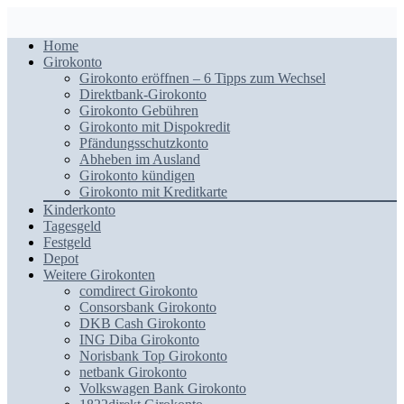
Home
Girokonto
Girokonto eröffnen – 6 Tipps zum Wechsel
Direktbank-Girokonto
Girokonto Gebühren
Girokonto mit Dispokredit
Pfändungsschutzkonto
Abheben im Ausland
Girokonto kündigen
Girokonto mit Kreditkarte
Kinderkonto
Tagesgeld
Festgeld
Depot
Weitere Girokonten
comdirect Girokonto
Consorsbank Girokonto
DKB Cash Girokonto
ING Diba Girokonto
Norisbank Top Girokonto
netbank Girokonto
Volkswagen Bank Girokonto