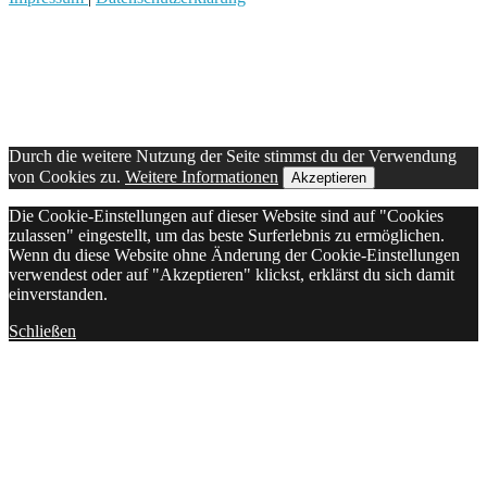
Durch die weitere Nutzung der Seite stimmst du der Verwendung
von Cookies zu.
Weitere Informationen
Akzeptieren
Die Cookie-Einstellungen auf dieser Website sind auf "Cookies
zulassen" eingestellt, um das beste Surferlebnis zu ermöglichen.
Wenn du diese Website ohne Änderung der Cookie-Einstellungen
verwendest oder auf "Akzeptieren" klickst, erklärst du sich damit
einverstanden.
Schließen