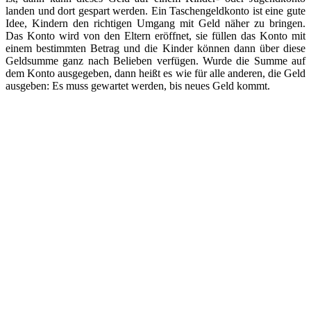
landen und dort gespart werden. Ein Taschengeldkonto ist eine gute
Idee, Kindern den richtigen Umgang mit Geld näher zu bringen.
Das Konto wird von den Eltern eröffnet, sie füllen das Konto mit
einem bestimmten Betrag und die Kinder können dann über diese
Geldsumme ganz nach Belieben verfügen. Wurde die Summe auf
dem Konto ausgegeben, dann heißt es wie für alle anderen, die Geld
ausgeben: Es muss gewartet werden, bis neues Geld kommt.