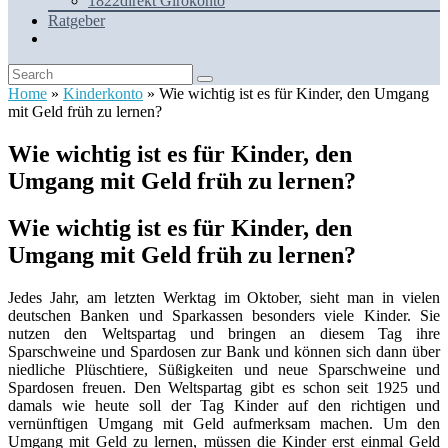
1822direkt Girokonto
Ratgeber
Home
»
Kinderkonto
»
Wie wichtig ist es für Kinder, den Umgang
mit Geld früh zu lernen?
Wie wichtig ist es für Kinder, den
Umgang mit Geld früh zu lernen?
Wie wichtig ist es für Kinder, den
Umgang mit Geld früh zu lernen?
Jedes Jahr, am letzten Werktag im Oktober, sieht man in vielen
deutschen Banken und Sparkassen besonders viele Kinder. Sie
nutzen den Weltspartag und bringen an diesem Tag ihre
Sparschweine und Spardosen zur Bank und können sich dann über
niedliche Plüschtiere, Süßigkeiten und neue Sparschweine und
Spardosen freuen. Den Weltspartag gibt es schon seit 1925 und
damals wie heute soll der Tag Kinder auf den richtigen und
vernünftigen Umgang mit Geld aufmerksam machen. Um den
Umgang mit Geld zu lernen, müssen die Kinder erst einmal Geld