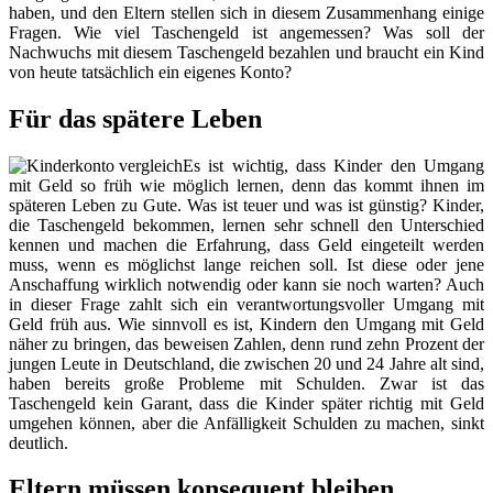
haben, und den Eltern stellen sich in diesem Zusammenhang einige
Fragen. Wie viel Taschengeld ist angemessen? Was soll der
Nachwuchs mit diesem Taschengeld bezahlen und braucht ein Kind
von heute tatsächlich ein eigenes Konto?
Für das spätere Leben
Es ist wichtig, dass Kinder den Umgang
mit Geld so früh wie möglich lernen, denn das kommt ihnen im
späteren Leben zu Gute. Was ist teuer und was ist günstig? Kinder,
die Taschengeld bekommen, lernen sehr schnell den Unterschied
kennen und machen die Erfahrung, dass Geld eingeteilt werden
muss, wenn es möglichst lange reichen soll. Ist diese oder jene
Anschaffung wirklich notwendig oder kann sie noch warten? Auch
in dieser Frage zahlt sich ein verantwortungsvoller Umgang mit
Geld früh aus. Wie sinnvoll es ist, Kindern den Umgang mit Geld
näher zu bringen, das beweisen Zahlen, denn rund zehn Prozent der
jungen Leute in Deutschland, die zwischen 20 und 24 Jahre alt sind,
haben bereits große Probleme mit Schulden. Zwar ist das
Taschengeld kein Garant, dass die Kinder später richtig mit Geld
umgehen können, aber die Anfälligkeit Schulden zu machen, sinkt
deutlich.
Eltern müssen konsequent bleiben